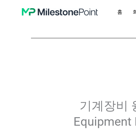
콘
홈
텐
츠
로
건
너
뛰
기
기계장비 
Equipment