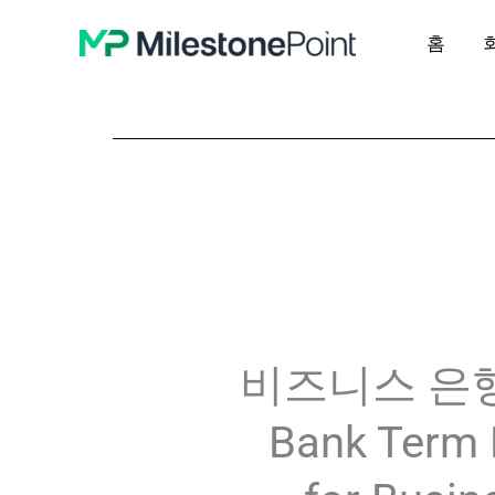
콘
홈
텐
츠
로
건
너
뛰
기
비즈니스 은
Bank Term