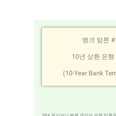
뱅크 텀론 #
10년 상환 은행
(10-Year Bank Ter
SBA 융자보다 빠른 무담보 은행 텀론