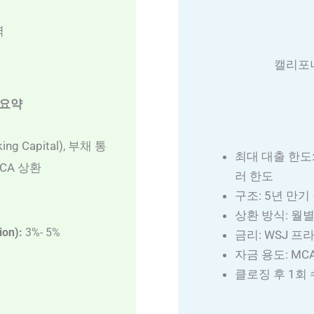
역
캘리포니
 요약
0
g Capital), 부채 통
최대 대출 한도:
 MCA 상환
러 한도
구조: 5년 만기 
상환 방식: 월
on):
3%- 5%
금리: WSJ 프라임
자금 용도: MCA
클로징 후 1회