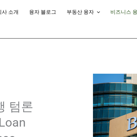
회사 소개
융자 블로그
부동산 융자
비즈니스 
행 텀론
 Loan