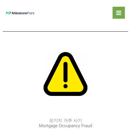
콘
텐
츠
로
건
너
뛰
기
모기지 거주 사기
Mortgage Occupancy Fraud