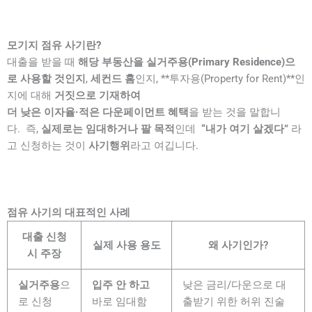
모기지 점유 사기란?
대출을 받을 때
해당 부동산을 실거주용(Primary Residence)으
로 사용할 것인지
,
세컨드 홈
인지, **투자용(Property for Rent)**인
지에 대해
거짓으로 기재하여
더 낮은 이자율·적은 다운페이먼트 혜택
을 받는 것을 말합니
다.
즉,
실제로는 임대하거나 팔 목적
인데
“내가 여기 살겠다”
라
고 신청하는 것이
사기행위
라고 여깁니다
.
점유 사기의 대표적인 사례
대출 신청
실제 사용 용도
왜 사기인가?
시 주장
실거주용
으
입주 안 하고
낮은 금리/다운으로 대
로 신청
바로 임대함
출받기 위한 허위 진술