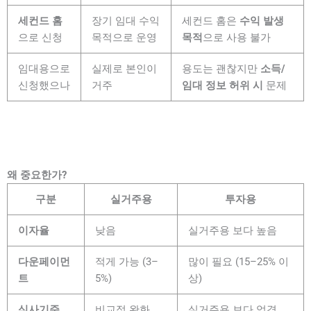
세컨드 홈
장기 임대 수익
세컨드 홈은
수익 발생
으로 신청
목적으로 운영
목적
으로 사용 불가
임대용으로
실제로 본인이
용도는 괜찮지만
소득/
신청했으나
거주
임대 정보 허위 시
문제
왜 중요한가?
구분
실거주용
투자용
이자율
낮음
실거주용 보다 높음
다운페이먼
적게 가능 (3–
많이 필요 (15–25% 이
트
5%)
상)
심사기준
비교적 완화
실거주용 보다 엄격